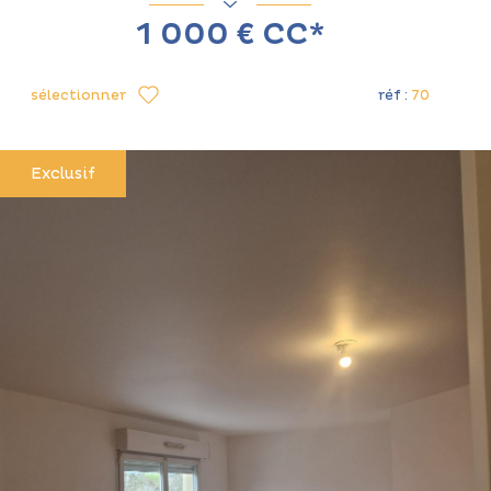
1 000 €
CC*
sélectionner
réf :
70
Exclusif