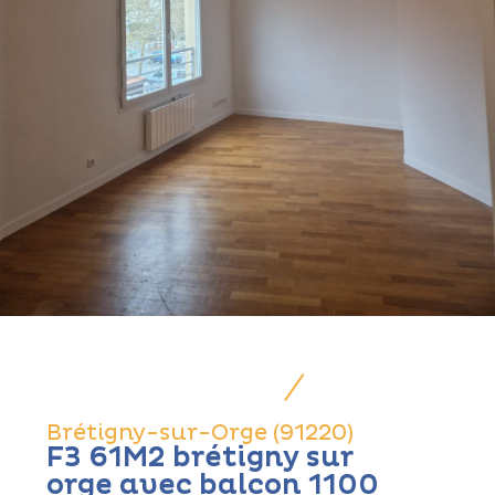
Brétigny-sur-Orge (91220)
F3 61M2 brétigny sur
orge avec balcon 1100