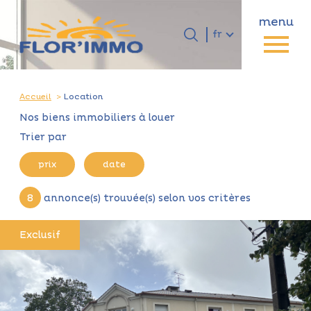
menu
Langue
Langue
fr
0
Accueil
fr
Accueil
Location
Nos biens immobiliers à louer
Trier par
prix
date
8
annonce(s) trouvée(s) selon vos critères
Exclusif