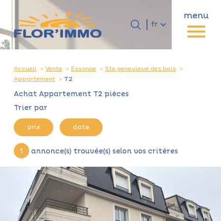
menu
Langue
Langue
fr
0
Accueil
fr
Accueil
Vente
Essonne
Ste genevieve des bois
Appartement
T2
Achat Appartement T2 pièces
Trier par
prix
date
1
annonce(s) trouvée(s) selon vos critères