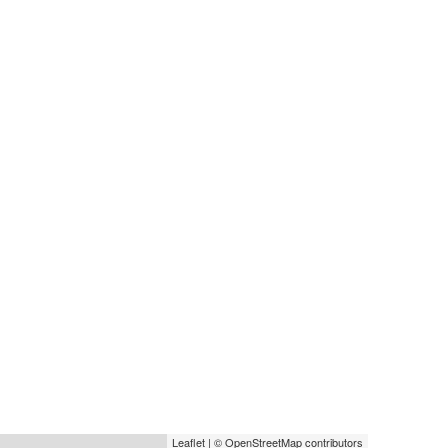
Etage
3
Leaflet
|
© OpenStreetMap
contributors