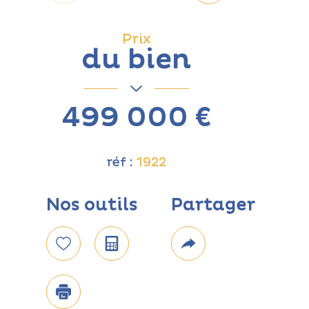
Prix
du bien
499 000 €
réf :
1922
Nos outils
Partager
Code p
91700
Sélectionner
Calculatrice
Plus
de
02
Nombr
Plus d'infos
partage
chambr
Imprimer
3