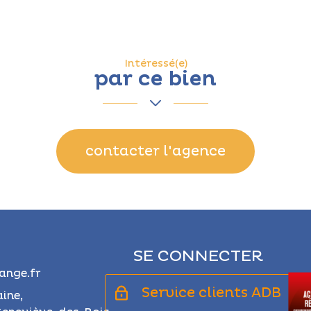
Intéressé(e)
par ce bien
contacter l'agence
SE CONNECTER
nge.fr
Service clients ADB
aine,