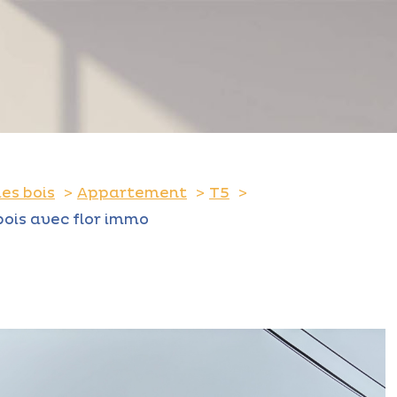
es bois
Appartement
T5
ois avec flor immo