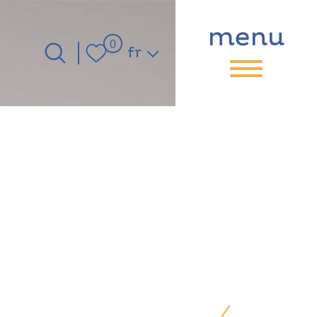
menu
Langue
0
fr