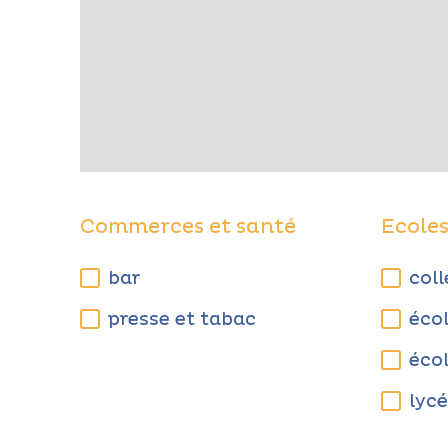
Commerces et santé
Ecole
bar
col
presse et tabac
éco
éco
lyc