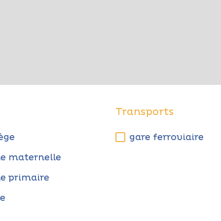
s
Transports
lège
gare ferroviaire
le maternelle
le primaire
ée