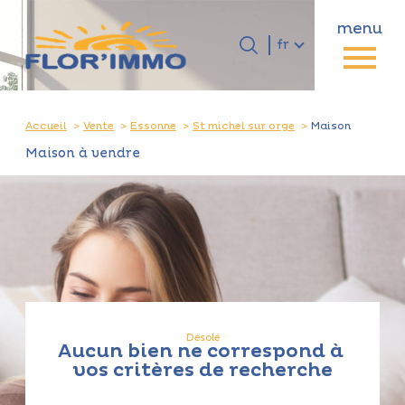
menu
Langue
Langue
fr
0
Accueil
fr
Accueil
Vente
Essonne
St michel sur orge
Maison
Maison à vendre
Désolé
Aucun bien ne correspond à
vos critères de recherche