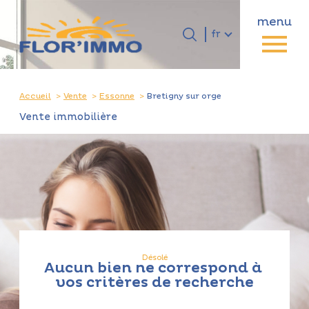
menu
Langue
Langue
fr
0
Accueil
fr
Accueil
Vente
Essonne
Bretigny sur orge
Vente immobilière
Désolé
Aucun bien ne correspond à
vos critères de recherche